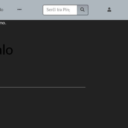
do
omo.
lo