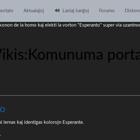
ortalo
Aktualaĵoj
Lastaj ŝanĝoj
Forumo
Diskor
la ikonon de la homo kaj elekti la vorton "Esperanto" super via uzantn
ikis
:
Komunuma porta
no
ni lernas kaj identigas kolorojn Esperante.
.