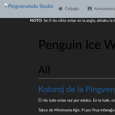
Ĉefpaĝo
Komunuma p
NOTO
: Se ĉi tiu vikio estas en la angla, alklaku 
Penguin Ice W
Iri al:
navigado
,
serĉi
All
Koloroj de la Pingve
Ĉi-tio ludo estas nur por eduko. En la ludo, o
Takso de Minimuma Aĝo: FI por Frua infanaĝo